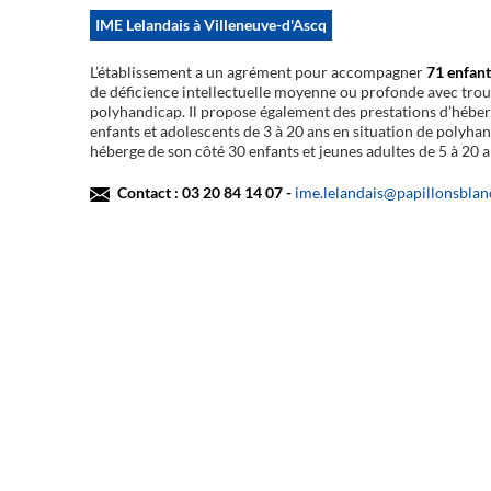
IME Lelandais à Villeneuve-d'Ascq
L’établissement a un agrément pour accompagner
71 enfant
de déficience intellectuelle moyenne ou profonde avec troubl
polyhandicap. Il propose également des prestations d’héberg
enfants et adolescents de 3 à 20 ans en situation de polyhan
héberge de son côté 30 enfants et jeunes adultes de 5 à 20 a
Contact : 03 20 84 14 07 -
ime.lelandais@papillonsblanc