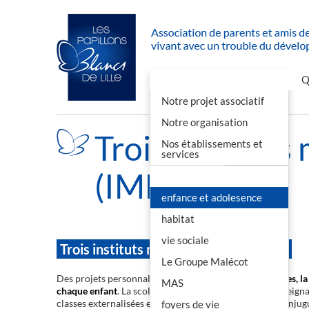
Accueil
Nous soutenir
Q
Notre projet associatif
Notre organisation
Trois instituts
Nos établissements et
services
(IME)
Nos actions
enfance et adolesence
habitat
vie sociale
Trois instituts médico-éducatifs (IME)
Le Groupe Malécot
Des projets personnalisés permettent
les apprentissages, la
MAS
chaque enfant
. La scolarisation est assurée par des enseign
classes externalisées en écoles ou collèges. Nos IME conjug
foyers de vie