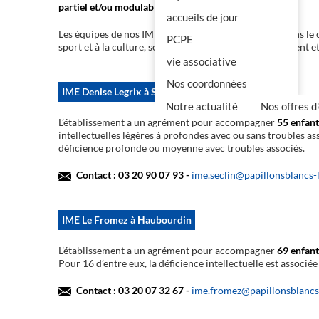
partiel et/ou modulable.
accueils de jour
Les équipes de nos IME soutiennent chaque famille dans le 
PCPE
sport et à la culture, sont ouverts sur leur environnement e
vie associative
Nos coordonnées
IME Denise Legrix à Seclin
Notre actualité
Nos offres d
L’établissement a un agrément pour accompagner
55 enfant
intellectuelles légères à profondes avec ou sans troubles as
déficience profonde ou moyenne avec troubles associés.
Contact : 03 20 90 07 93 -
ime.seclin@papillonsblancs-l
IME Le Fromez à Haubourdin
L’établissement a un agrément pour accompagner
69 enfant
Pour 16 d’entre eux, la déficience intellectuelle est associée
Contact : 03 20 07 32 67 -
ime.fromez@papillonsblancs-