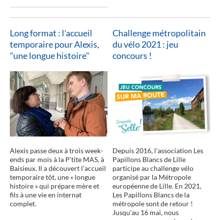
Long format : l'accueil
Challenge métropolitain
temporaire pour Alexis,
du vélo 2021 : jeu
"une longue histoire"
concours !
lire la suite
Alexis passe deux à trois week-
Depuis 2016, l'association Les
ends par mois à la P’tite MAS, à
Papillons Blancs de Lille
Baisieux. Il a découvert l’accueil
participe au challenge vélo
temporaire tôt, une « longue
organisé par la Métropole
histoire » qui prépare mère et
européenne de Lille. En 2021,
fils à une vie en internat
Les Papillons Blancs de la
complet.
métropole sont de retour !
Jusqu'au 16 mai, nous