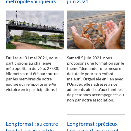
métropole vainqueurs !
juin 2021
lire la suite
Du 1er au 31 mai 2021, nous
Samedi 5 juin 2021, nous
participions au challenge
proposons une formation sur le
métropolitain du vélo. 27 000
thème "demander une mesure
kilomètres ont été parcourus
de tutelle pour son enfant
par les membres de notre
majeur". Organisée en lien avec
équipe qui remporte une 4e
l'Unapei, elle s'adresse à nos
victoire en 5 participations !
adhérents ainsi qu'aux familles
de personnes accompagnées ou
non par notre association.
Long format : au centre
Long format : précieux
habitat, un accueil de
liens entre Christine et