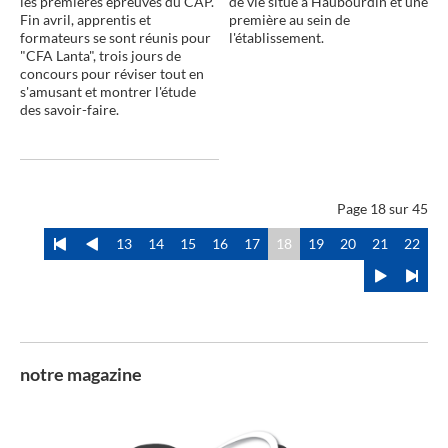
les premières épreuves du CAP.
de vie situé à Haubourdin et une
Fin avril, apprentis et
première au sein de
formateurs se sont réunis pour
l'établissement.
"CFA Lanta", trois jours de
concours pour réviser tout en
s'amusant et montrer l'étude
des savoir-faire.
Page 18 sur 45
13
14
15
16
17
18
19
20
21
22
notre magazine