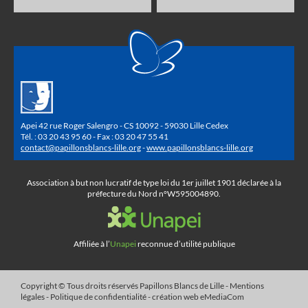
Apei 42 rue Roger Salengro - CS 10092 - 59030 Lille Cedex
Tél. : 03 20 43 95 60 - Fax : 03 20 47 55 41
contact@papillonsblancs-lille.org
-
www.papillonsblancs-lille.org
Association à but non lucratif de type loi du 1er juillet 1901 déclarée à la
préfecture du Nord n°W595004890.
Affiliée à l’
Unapei
reconnue d’utilité publique
Copyright © Tous droits réservés
Papillons Blancs de Lille
-
Mentions
légales
-
Politique de confidentialité
- création web
eMediaCom