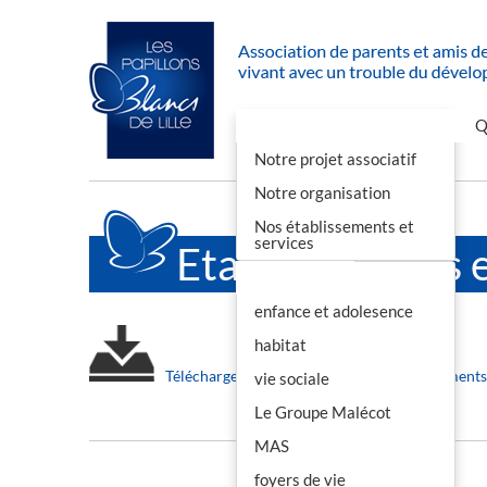
Accueil
Nous soutenir
Q
Notre projet associatif
Notre organisation
Nos établissements et
services
Etablissements e
Nos actions
enfance et adolesence
habitat
Télécharger les coordonnées des établissements 
vie sociale
Le Groupe Malécot
MAS
foyers de vie