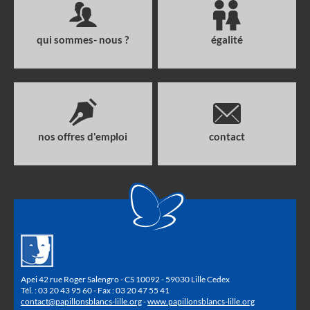
qui sommes- nous ?
égalité
nos offres d'emploi
contact
Apei 42 rue Roger Salengro - CS 10092 - 59030 Lille Cedex
Tél. : 03 20 43 95 60 - Fax : 03 20 47 55 41
contact@papillonsblancs-lille.org
-
www.papillonsblancs-lille.org