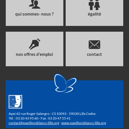
qui sommes- nous ?
égalité
nos offres d'emploi
contact
Apei 42 rue Roger Salengro - CS 10092 - 59030 Lille Cedex
Tél. : 03 20 43 95 60 - Fax : 03 20 47 55 41
contact@papillonsblancs-lille.org
-
www.papillonsblancs-lille.org