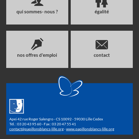
qui sommes- nous ?
égalité
nos offres d'emploi
contact
Apei 42 rue Roger Salengro - CS 10092 - 59030 Lille Cedex
Tél. : 03 20 43 95 60 - Fax : 03 20 47 55 41
contact@papillonsblancs-lille.org
-
www.papillonsblancs-lille.org