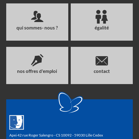
qui sommes- nous ?
égalité
nos offres d'emploi
contact
Apei 42 rue Roger Salengro - CS 10092 - 59030 Lille Cedex