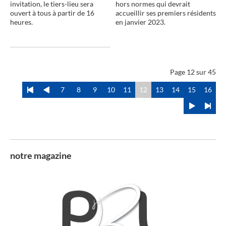
invitation, le tiers-lieu sera
hors normes qui devrait
ouvert à tous à partir de 16
accueillir ses premiers résidents
heures.
en janvier 2023.
Page 12 sur 45
7
8
9
10
11
12
13
14
15
16
notre magazine