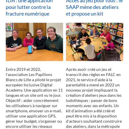
IDA : une application
Accès au jeu pour tous : le
pour lutter contre la
SAAP mène des ateliers
fracture numérique
et propose un kit
lire la suite
Entre 2019 et 2022,
Après avoir créé un jeu et
l'association Les Papillons
transcrit des règles en FALC en
Blancs de Lille a piloté le projet
2021, le service d’aide à la
européen Inclusive Digital
parentalité a mené en 2022 un
Academy. Une application en 11
nouveau projet impliquant la
langues et un site ont vu le jour.
création d’ateliers jeux dans les
Objectif : aider concrètement
ludothèques : passer de bons
les utilisateurs à naviguer sur
moments avec ses enfants. Un
smartphone, envoyer un e-mail,
kit d'animation a été créé et
utiliser une application GPS,
peut être mis à la disposition
gérer leur budget, s'organser ou
d'acteurs souhaitant construire
encore utiliser les réseaux
des ateliers, dans la métropole